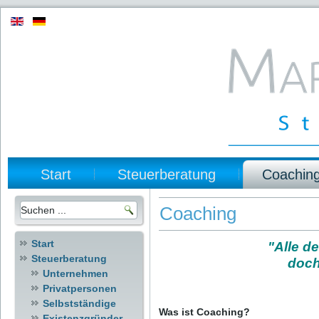
Start
Steuerberatung
Coachin
Coaching
Start
"Alle d
Steuerberatung
doch
Unternehmen
Privatpersonen
Selbstständige
Was ist Coaching?
Existenzgründer